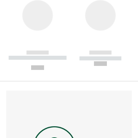
------------
------------
----------- ----------- --------
----------- -----------
---
--,-- €
--,-- €