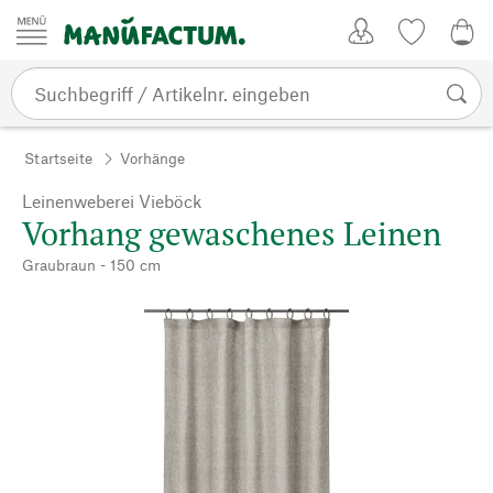
Zum Inhalt springen
Kundenkonto
Merkliste
0,0
Startseite
Vorhänge
Leinenweberei Vieböck
Vorhang gewaschenes Leinen
Graubraun - 150 cm