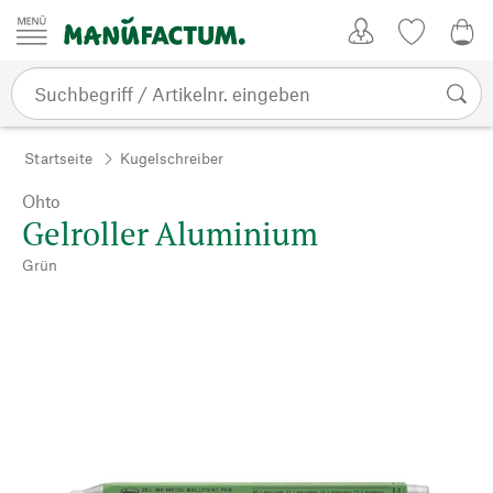
Zum Inhalt springen
Kundenkonto
Merkliste
0,0
Startseite
Kugelschreiber
Ohto
Gelroller Aluminium
Grün