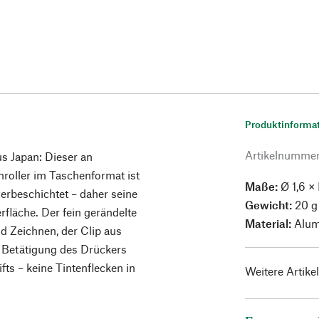
Produktinforma
Artikelnumme
s Japan: Dieser an
nroller im Taschenformat ist
Maße:
Ø 1,6 ×
erbeschichtet – daher seine
Gewicht:
20 g
rfläche. Der fein gerändelte
Material:
Alum
nd Zeichnen, der Clip aus
i Betätigung des Drückers
ts – keine Tintenflecken in
Weitere Artike