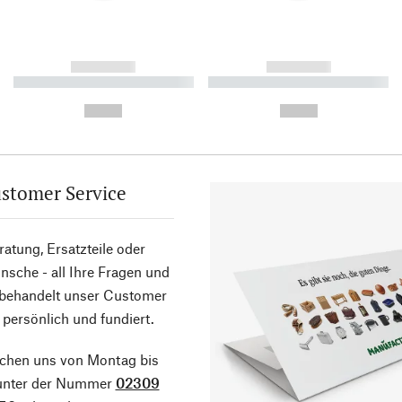
------------
------------
----------- ----------- ----------
----------- ----------- ----------
-
-
--,-- €
--,-- €
stomer Service
atung, Ersatzteile oder
sche - all Ihre Fragen und
 behandelt unser Customer
 persönlich und fundiert.
ichen uns von Montag bis
 unter der Nummer
02309