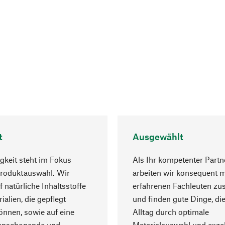
t
Ausgewählt
gkeit steht im Fokus
Als Ihr kompetenter Partn
Produktauswahl. Wir
arbeiten wir konsequent m
f natürliche Inhaltsstoffe
erfahrenen Fachleuten z
ialien, die gepflegt
und finden gute Dinge, die
nnen, sowie auf eine
Alltag durch optimale
enschonende und
Materialauswahl und exzel