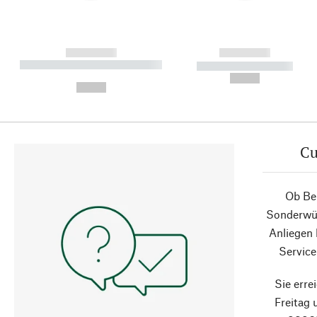
------------
------------
----------- ----------- ----------
----------- -----------
-
--,-- €
--,-- €
Cu
Ob Ber
Sonderwün
Anliegen
Service
Sie erre
Freitag