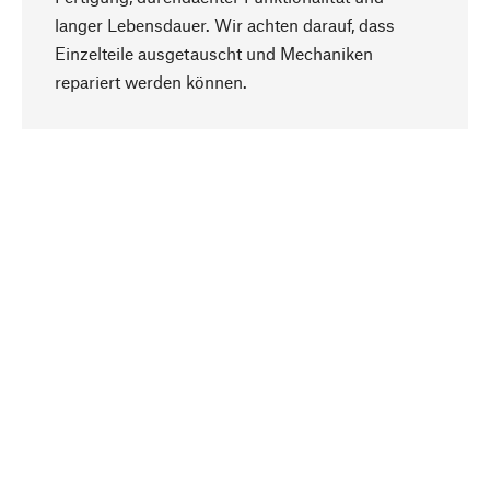
langer Lebensdauer. Wir achten darauf, dass
Einzelteile ausgetauscht und Mechaniken
Nach oben
repariert werden können.
Bewusst
Nachhaltigkeit steht im Fokus unserer
Produktauswahl. Wir setzen auf natürliche
Inhaltsstoffe und Materialien, die gepflegt werden
können, sowie auf eine ressourcenschonende
und sozialverträgliche Produktion.
Ausgewählt