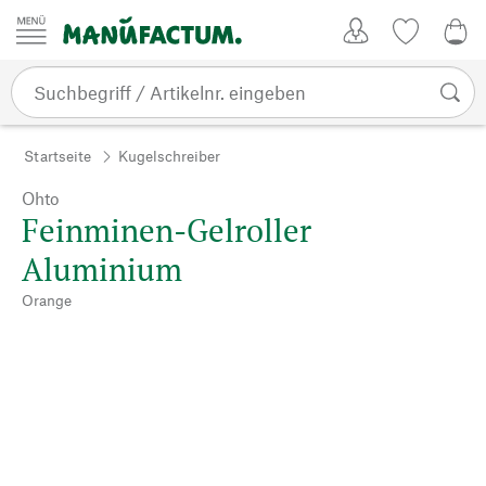
Zum Inhalt springen
Kundenkonto
Merkliste
0,0
Startseite
Kugelschreiber
Ohto
Feinminen-Gelroller
Aluminium
Orange