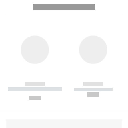
---------- --------------
------------
------------
----------- ----------- --------
----------- -----------
---
--,-- €
--,-- €