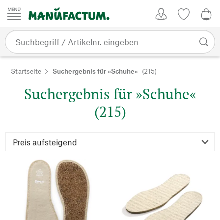
Zum Inhalt springen
Kundenkonto
Merkliste
0,0
Startseite
Suchergebnis für »Schuhe«
(215)
Suchergebnis für »Schuhe«
(215)