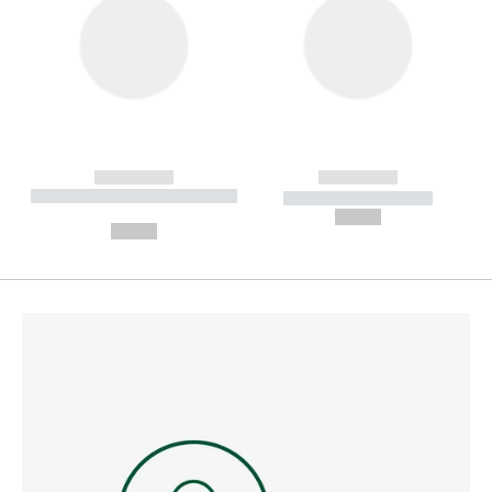
------------
------------
----------- ----------- --------
----------- -----------
---
--,-- €
--,-- €