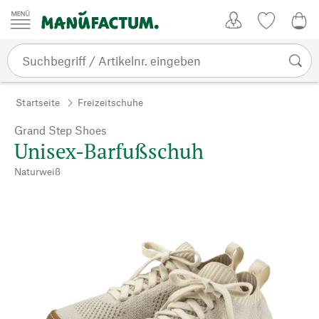
Zum Inhalt springen
Kundenkonto
Merkliste
0,0
Startseite
Freizeitschuhe
Grand Step Shoes
Unisex-Barfußschuh
Naturweiß