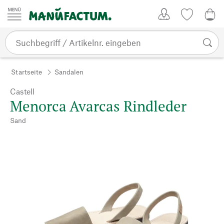
Zum Inhalt springen
Kundenkonto
Merkliste
0,0
Startseite
Sandalen
Castell
Menorca Avarcas Rindleder
Sand