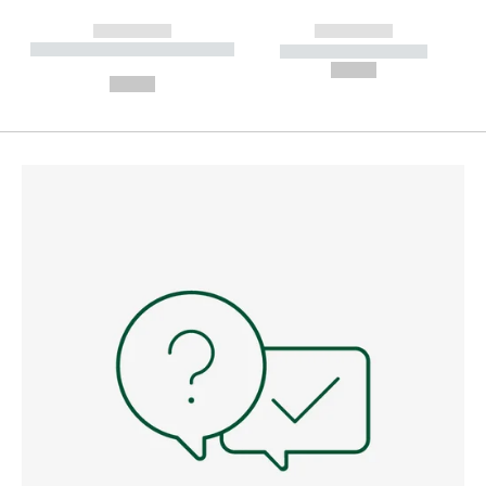
------------
------------
----------- ----------- --------
----------- -----------
---
--,-- €
--,-- €