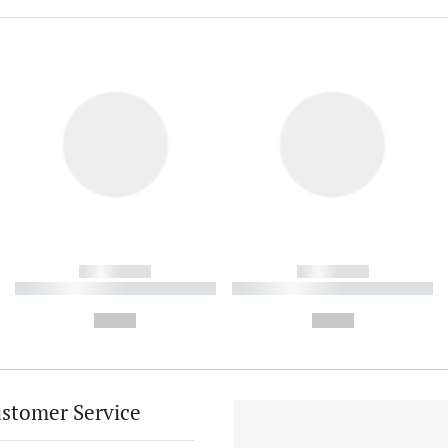
------------
------------
----------- ----------- ----------
----------- ----------- ----------
-
-
--,-- €
--,-- €
stomer Service