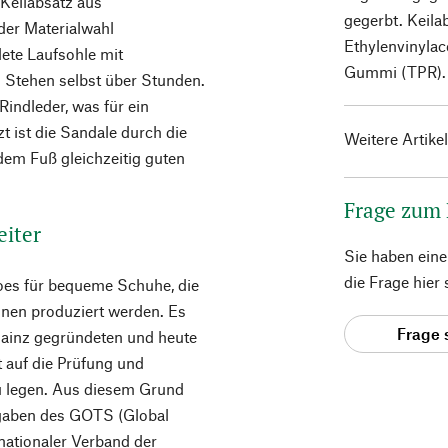
Keilabsatz aus
gegerbt. Keila
der Materialwahl
Ethylenvinylac
ete Laufsohle mit
Gummi (TPR). M
 Stehen selbst über Stunden.
Rindleder, was für ein
 ist die Sandale durch die
Weitere Artike
dem Fuß gleichzeitig guten
Frage zum
eiter
Sie haben ein
die Frage hier
oes für bequeme Schuhe, die
ionen produziert werden. Es
Frage 
Mainz gegründeten und heute
 auf die Prüfung und
zu legen. Aus diesem Grund
rgaben des GOTS (Global
nationaler Verband der