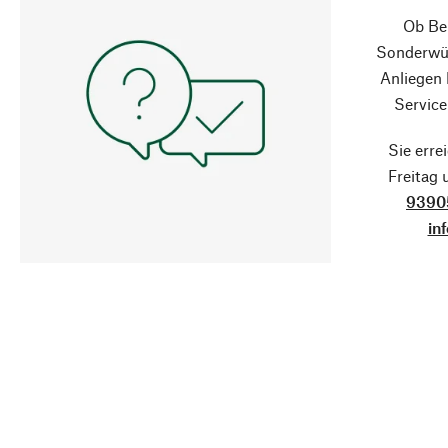
Ob Ber
Sonderwün
Anliegen
Service
Sie erre
Freitag
9390
in