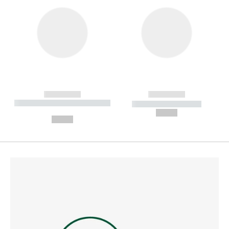
------------
------------
----------- ----------- --------
----------- -----------
---
--,-- €
--,-- €