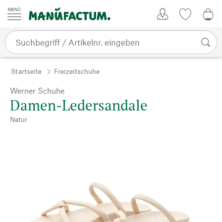
Zum Inhalt springen
Kundenkonto
Merkliste
0,0
Startseite
Freizeitschuhe
Werner Schuhe
Damen-Ledersandale
Natur