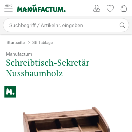
Zum Inhalt springen
Kundenkonto
Merkliste
0,0
Startseite
Stiftablage
Manufactum
Schreibtisch-Sekretär
Nussbaumholz