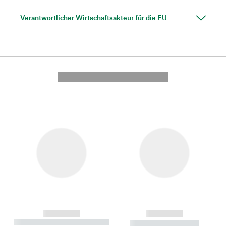
Verantwortlicher Wirtschaftsakteur für die EU
---------- --------------
------------
------------
----------- ----------- --------
----------- -----------