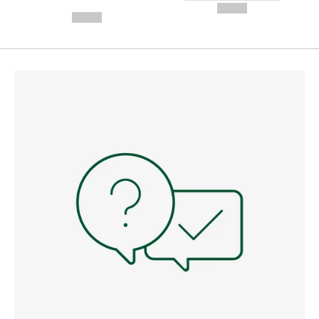
---
--,-- €
--,-- €