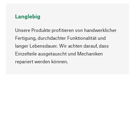
Langlebig
Unsere Produkte profitieren von handwerklicher
Fertigung, durchdachter Funktionalität und
langer Lebensdauer. Wir achten darauf, dass
Einzelteile ausgetauscht und Mechaniken
Nach oben
repariert werden können.
Bewusst
Nachhaltigkeit steht im Fokus unserer
Produktauswahl. Wir setzen auf natürliche
Inhaltsstoffe und Materialien, die gepflegt werden
können, sowie auf eine ressourcenschonende