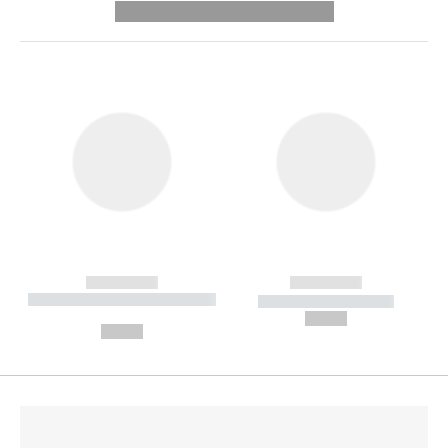
---------- --------------
------------
------------
----------- ----------- --------
----------- -----------
---
--,-- €
--,-- €