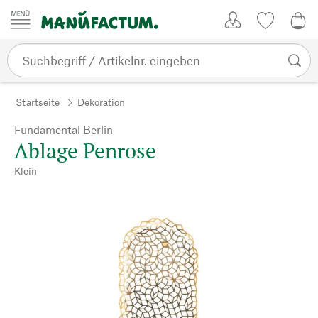
Zum Inhalt springen
Kundenkonto
Merkliste
0,0
Startseite
Dekoration
Fundamental Berlin
Ablage Penrose
Klein