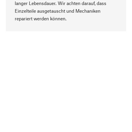
langer Lebensdauer. Wir achten darauf, dass
Einzelteile ausgetauscht und Mechaniken
Nach oben
repariert werden können.
Bewusst
Nachhaltigkeit steht im Fokus unserer
Produktauswahl. Wir setzen auf natürliche
Inhaltsstoffe und Materialien, die gepflegt werden
können, sowie auf eine ressourcenschonende
und sozialverträgliche Produktion.
Ausgewählt