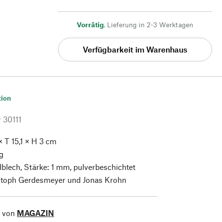
Vorrätig
,
Lieferung in 2-3 Werktagen
Verfügbarkeit im Warenhaus
tion
r
30111
 T 15,1 × H 3 cm
g
blech, Stärke: 1 mm, pulverbeschichtet
toph Gerdesmeyer und Jonas Krohn
l von
MAGAZIN