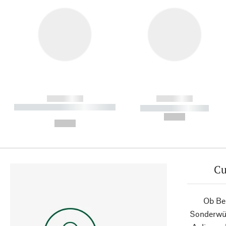
------------
------------
----------- ----------- ----------
----------- -----------
-
--,-- €
--,-- €
Cu
Ob Ber
Sonderwün