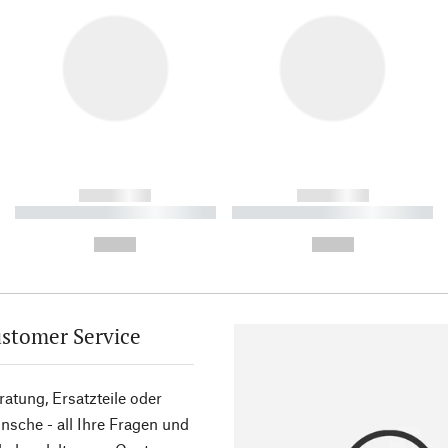
------------
------------
----------- ----------- ----------
----------- ----------- ----------
-
-
--,-- €
--,-- €
stomer Service
atung, Ersatzteile oder
sche - all Ihre Fragen und