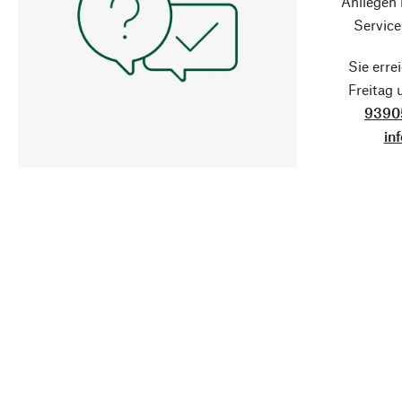
Anliegen
Service
Sie erre
Freitag
9390
in