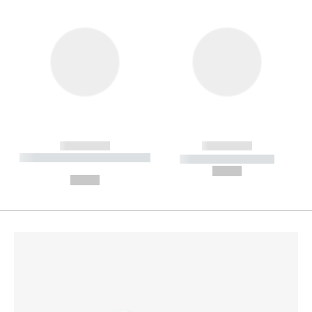
------------
------------
----------- ----------- --------
----------- -----------
---
--,-- €
--,-- €