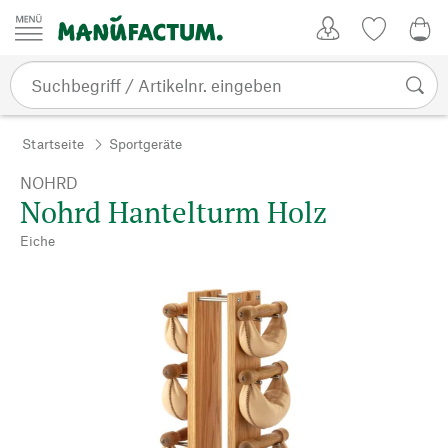
Zum Inhalt springen
Kundenkonto
Merkliste
0,0
Startseite
Sportgeräte
NOHRD
Nohrd Hantelturm Holz
Eiche