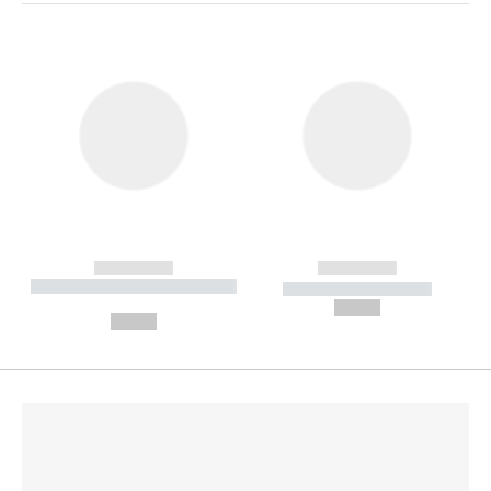
------------
------------
----------- ----------- --------
----------- -----------
---
--,-- €
--,-- €