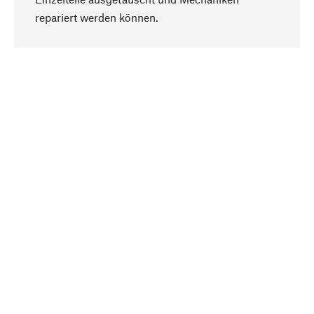
Nach oben
repariert werden können.
Bewusst
Nachhaltigkeit steht im Fokus unserer
Produktauswahl. Wir setzen auf natürliche
Inhaltsstoffe und Materialien, die gepflegt werden
können, sowie auf eine ressourcenschonende
und sozialverträgliche Produktion.
Ausgewählt
Als Ihr kompetenter Partner arbeiten wir