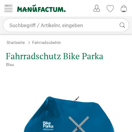
Zum Inhalt springen
Kundenkonto
Merkliste
0,0
Startseite
Fahrradzubehör
Fahrradschutz Bike Parka
Blau