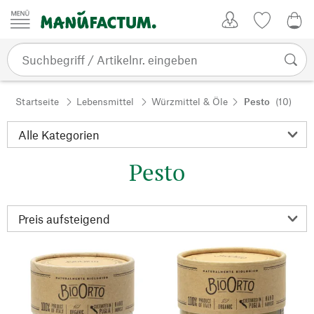
Zum Inhalt springen
Kundenkonto
Merkliste
0,0
Startseite
Lebensmittel
Würzmittel & Öle
Pesto
(10)
Pesto