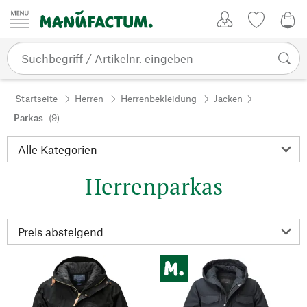
Zum Inhalt springen
Kundenkonto
Merkliste
0,0
Startseite
Herren
Herrenbekleidung
Jacken
Parkas
(9)
Herrenparkas