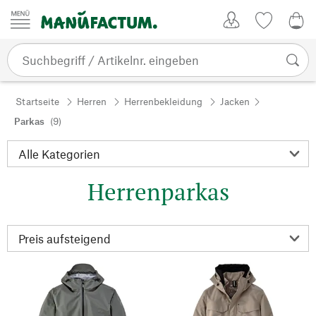
Zum Inhalt springen
Kundenkonto
Merkliste
0,0
Startseite
Herren
Herrenbekleidung
Jacken
Parkas
(9)
Herrenparkas