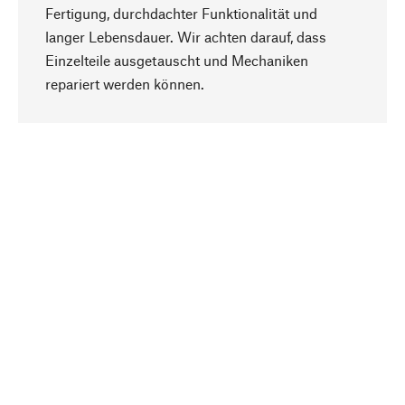
Fertigung, durchdachter Funktionalität und
langer Lebensdauer. Wir achten darauf, dass
Einzelteile ausgetauscht und Mechaniken
Nach oben
repariert werden können.
Bewusst
Nachhaltigkeit steht im Fokus unserer
Produktauswahl. Wir setzen auf natürliche
Inhaltsstoffe und Materialien, die gepflegt werden
können, sowie auf eine ressourcenschonende
und sozialverträgliche Produktion.