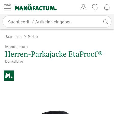
Zum Inhalt springen
Kundenkonto
Merkliste
0,0
Startseite
Parkas
Manufactum
Herren-Parkajacke EtaProof®
Dunkelblau