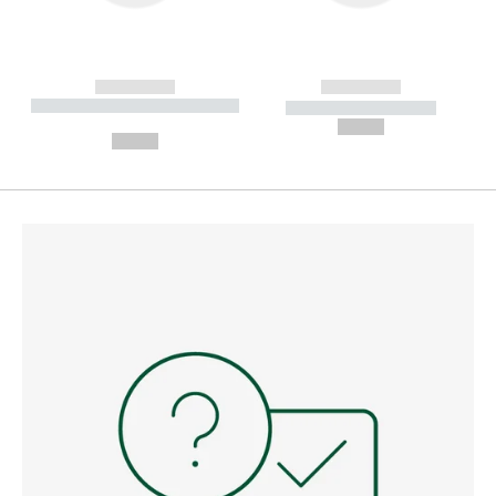
------------
------------
----------- ----------- --------
----------- -----------
---
--,-- €
--,-- €