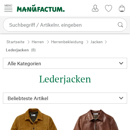
Zum Inhalt springen
Kundenkonto
Merkliste
0,0
Startseite
Herren
Herrenbekleidung
Jacken
Lederjacken
(8)
Lederjacken