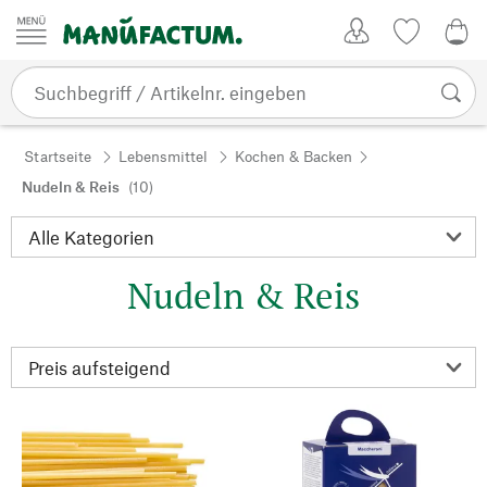
Zum Inhalt springen
Kundenkonto
Merkliste
0,0
Startseite
Lebensmittel
Kochen & Backen
Nudeln & Reis
(10)
Nudeln & Reis