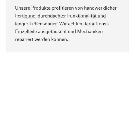
Unsere Produkte profitieren von handwerklicher
Fertigung, durchdachter Funktionalität und
langer Lebensdauer. Wir achten darauf, dass
Einzelteile ausgetauscht und Mechaniken
Nach oben
repariert werden können.
Bewusst
Nachhaltigkeit steht im Fokus unserer
Produktauswahl. Wir setzen auf natürliche
Inhaltsstoffe und Materialien, die gepflegt werden
können, sowie auf eine ressourcenschonende
und sozialverträgliche Produktion.