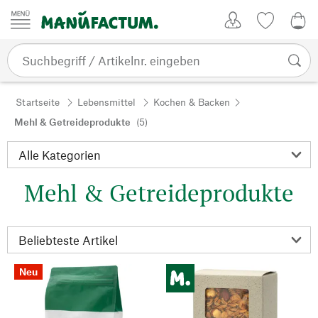
Zum Inhalt springen
Kundenkonto
Merkliste
0,0
Startseite
Lebensmittel
Kochen & Backen
Mehl & Getreideprodukte
(5)
Mehl & Getreideprodukte
Neu