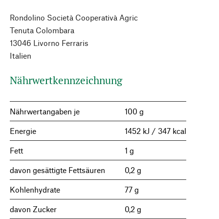
Rondolino Società Cooperativà Agric
Tenuta Colombara
13046 Livorno Ferraris
Italien
Nährwertkennzeichnung
Nährwertangaben je
100 g
Energie
1452 kJ / 347 kcal
Fett
1 g
davon gesättigte Fettsäuren
0,2 g
Kohlenhydrate
77 g
davon Zucker
0,2 g