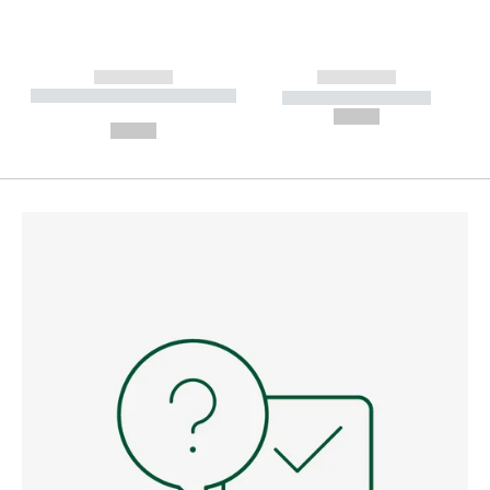
------------
------------
----------- ----------- --------
----------- -----------
---
--,-- €
--,-- €