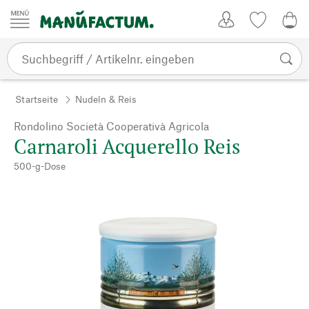
Zum Inhalt springen
Kundenkonto
Merkliste
0,0
Startseite
Nudeln & Reis
Rondolino Società Cooperativà Agricola
Carnaroli Acquerello Reis
500-g-Dose