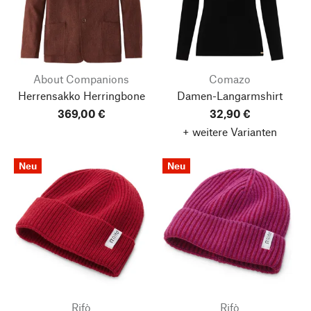
About Companions
Comazo
Herrensakko Herringbone
Damen-Langarmshirt
369,00 €
32,90 €
+ weitere Varianten
Neu
Neu
Rifò
Rifò