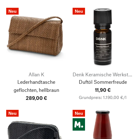
Neu
Neu
Allan K
Denk Keramische Werkstätten
Lederhandtasche
Duftöl Sommerfreude
geflochten, hellbraun
11,90 €
Grundpreis: 1.190,00 €/l
289,00 €
Neu
Neu