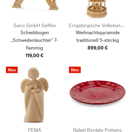
Saico GmbH Seiffen
Erzgebirgische Volkskunst Richard Glässer
Schwibbogen
Weihnachtspyramide
„Schwedenleuchter“ 7-
traditionell 5-stöckig
flammig
899,00 €
119,00 €
Neu
Neu
PEMA
Rafael Bordalo Pinheiro