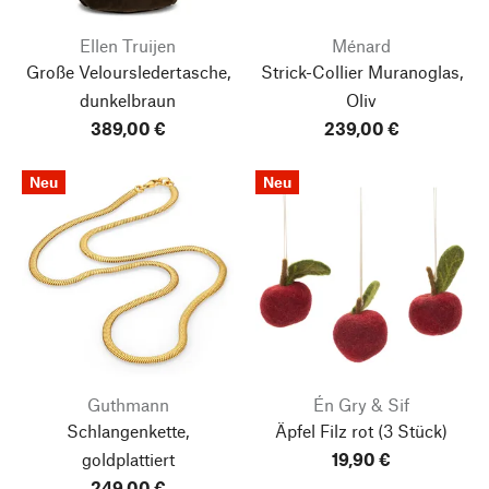
Ellen Truijen
Ménard
Große Veloursledertasche,
Strick-Collier Muranoglas,
dunkelbraun
Oliv
389,00 €
239,00 €
Neu
Neu
Guthmann
Én Gry & Sif
Schlangenkette,
Äpfel Filz rot
(3 Stück)
goldplattiert
19,90 €
249,00 €