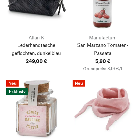
Allan K
Manufactum
Lederhandtasche
San Marzano Tomaten-
geflochten, dunkelblau
Passata
249,00 €
5,90 €
Grundpreis: 8,19 €/l
Neu
Neu
Exklusiv