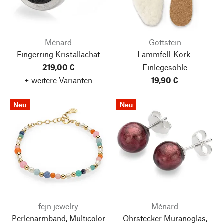
Ménard
Gottstein
Fingerring Kristallachat
Lammfell-Kork-
219,00 €
Einlegesohle
+ weitere Varianten
19,90 €
Neu
Neu
fejn jewelry
Ménard
Perlenarmband, Multicolor
Ohrstecker Muranoglas,