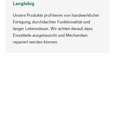
Langlebig
Unsere Produkte profitieren von handwerklicher
Fertigung, durchdachter Funktionalität und
langer Lebensdauer. Wir achten darauf, dass
Einzelteile ausgetauscht und Mechaniken
Nach oben
repariert werden können.
Bewusst
Nachhaltigkeit steht im Fokus unserer
Produktauswahl. Wir setzen auf natürliche
Inhaltsstoffe und Materialien, die gepflegt werden
können, sowie auf eine ressourcenschonende
und sozialverträgliche Produktion.