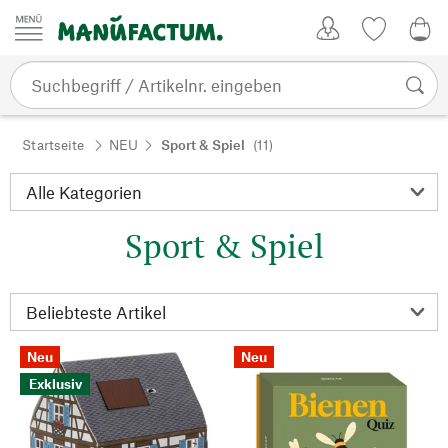
Zum Inhalt springen
Kundenkonto
Merkliste
0,0
Startseite
NEU
Sport & Spiel
(11)
Sport & Spiel
Neu
Neu
Exklusiv