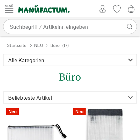
Zum Inhalt springen
Kundenkonto
Merkliste
0,0
Startseite
NEU
Büro
(17)
Büro
Neu
Neu