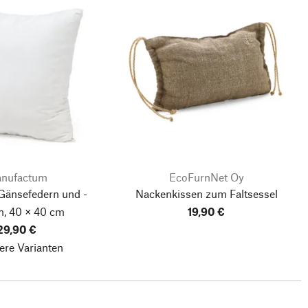
nufactum
EcoFurnNet Oy
 Gänsefedern und -
Nackenkissen zum Faltsessel
n, 40 × 40 cm
19,90 €
29,90 €
ere Varianten