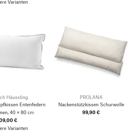
ere Varianten
ich Häussling
PROLANA
fkissen Entenfedern
Nackenstützkissen Schurwolle
nen, 40 × 80 cm
99,90 €
09,00 €
ere Varianten