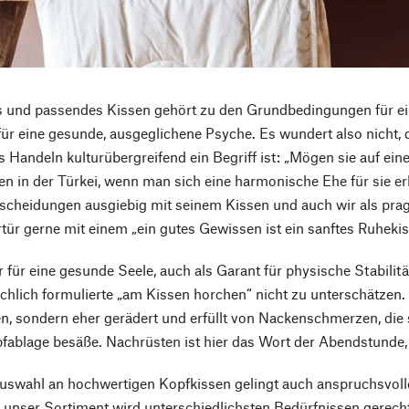
 und passendes Kissen gehört zu den Grundbedingungen für ei
ür eine gesunde, ausgeglichene Psyche. Es wundert also nicht,
 Handeln kulturübergreifend ein Begriff ist: „Mögen sie auf ei
n in der Türkei, wenn man sich eine harmonische Ehe für sie erh
scheidungen ausgiebig mit seinem Kissen und auch wir als pra
ür gerne mit einem „ein gutes Gewissen ist ein sanftes Ruhekis
r für eine gesunde Seele, auch als Garant für physische Stabilitä
lich formulierte „am Kissen horchen“ nicht zu unterschätzen. U
n, sondern eher gerädert und erfüllt von Nackenschmerzen, die s
fablage besäße. Nachrüsten ist hier das Wort der Abendstunde
uswahl an hochwertigen Kopfkissen gelingt auch anspruchsvolle
unser Sortiment wird unterschiedlichsten Bedürfnissen gerecht. 