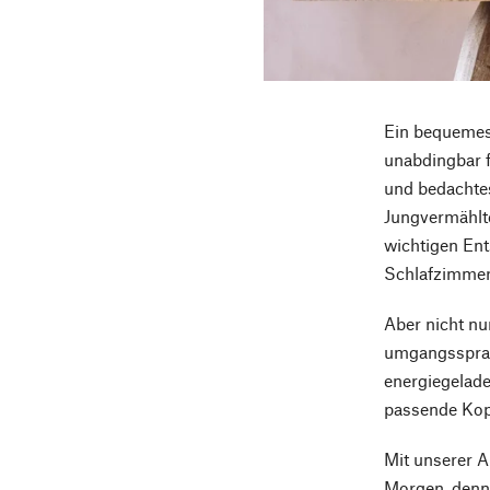
Ein bequemes
unabdingbar f
und bedachtes
Jungvermählte
wichtigen Ent
Schlafzimmert
Aber nicht nu
umgangssprach
energiegelade
passende Kop
Mit unserer A
Morgen, denn 