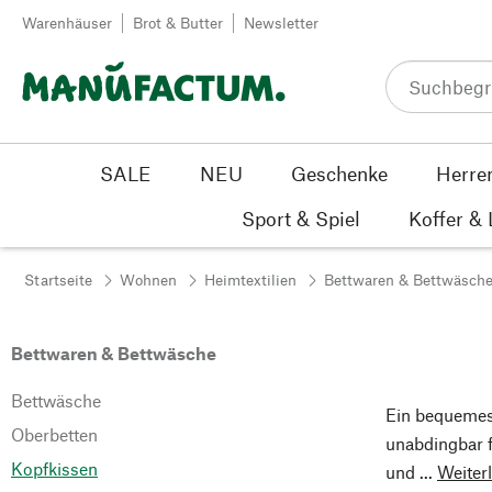
Zum Inhalt springen
Warenhäuser
Brot & Butter
Newsletter
SALE
NEU
Geschenke
Herre
Sport & Spiel
Koffer &
Startseite
Wohnen
Heimtextilien
Bettwaren & Bettwäsch
Bettwaren & Bettwäsche
Bettwäsche
Ein bequemes
Oberbetten
unabdingbar f
Kopfkissen
und ...
Weiter