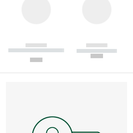
------------
------------
----------- ----------- --------
----------- -----------
---
--,-- €
--,-- €