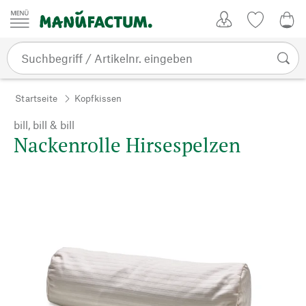
Zum Inhalt springen
Kundenkonto
Merkliste
0,0
Startseite
Kopfkissen
bill, bill & bill
Nackenrolle Hirsespelzen