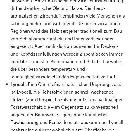
alt werden. Holz und Nadeln der Zirbe enthalten kräftig
duftende ätherische Öle und Harze. Den herb-
aromatischen Zirbenduft empfinden viele Menschen als
sehr angenehm und wohltuend. Besonders in alpinen
Regionen wird das Holz seit jeher traditionell zum Bau
von
Schlafzimmermöbeln
und Innenverkleidungen
eingesetzt. Aber auch als Komponenten für Decken-
und Kopfkissenfüllungen werden Zirbenflocken immer
beliebter – meist in Kombination mit Schafschurwolle,
die über besonders temperatur- und
feuchtigkeitsausgleichenden Eigenschaften verfügt.
Lyocell:
Eine Chemiefaser natürlichen Ursprungs, das
ist Lyocell. Als Rohstoff dienen schnell wachsende
Hölzer (zum Beispiel Eukalyptusholz) aus nachhaltiger
Forstwirtschaft, die – im Gegensatz zu konventionell
angebauter Baumwolle – ganz ohne künstliche
Bewässerung und Pestizideinsatz auskommen. Lyocell
besitzt eine außergewöhnlich glatte Oberfläche, die