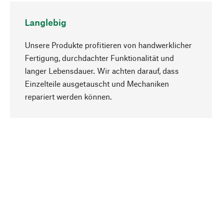
Langlebig
Unsere Produkte profitieren von handwerklicher
Fertigung, durchdachter Funktionalität und
langer Lebensdauer. Wir achten darauf, dass
Einzelteile ausgetauscht und Mechaniken
Nach oben
repariert werden können.
Bewusst
Nachhaltigkeit steht im Fokus unserer
Produktauswahl. Wir setzen auf natürliche
Inhaltsstoffe und Materialien, die gepflegt werden
können, sowie auf eine ressourcenschonende