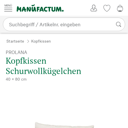
Zum Inhalt springen
Kundenkonto
Merkliste
0,0
Startseite
Kopfkissen
PROLANA
Kopfkissen
Schurwollkügelchen
40 × 80 cm