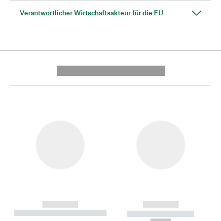
Verantwortlicher Wirtschaftsakteur für die EU
---------- --------------
------------
------------
----------- ----------- --------
----------- -----------
---