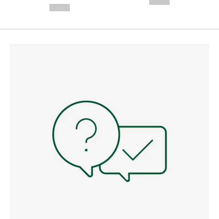
--,-- €
--,-- €