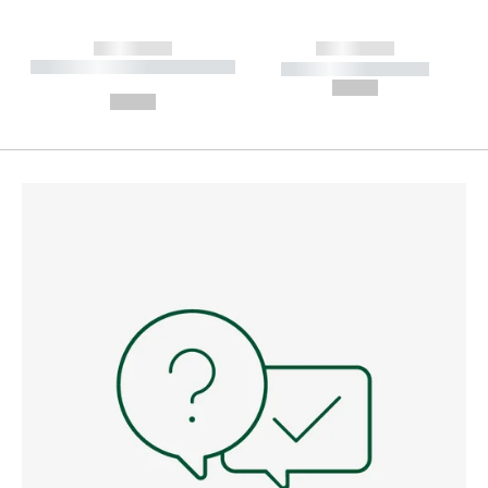
------------
------------
----------- ----------- --------
----------- -----------
---
--,-- €
--,-- €