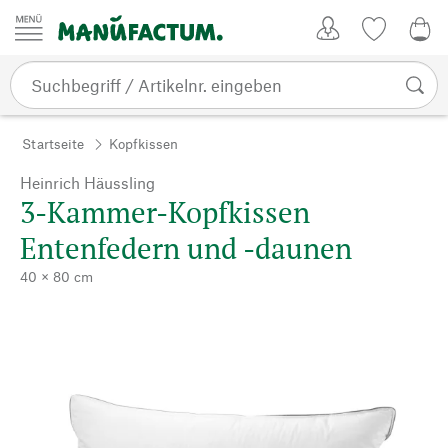
Zum Inhalt springen
Kundenkonto
Merkliste
0,0
Startseite
Kopfkissen
Heinrich Häussling
3-Kammer-Kopfkissen
Entenfedern und -daunen
40 × 80 cm