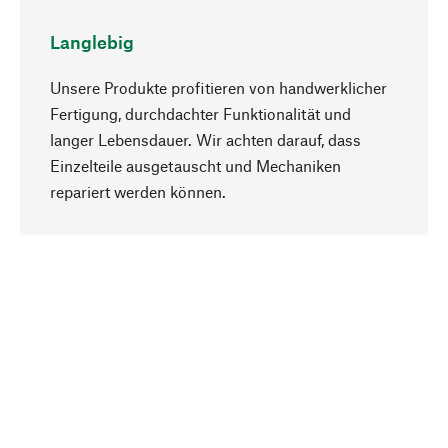
Langlebig
Unsere Produkte profitieren von handwerklicher
Fertigung, durchdachter Funktionalität und
langer Lebensdauer. Wir achten darauf, dass
Einzelteile ausgetauscht und Mechaniken
Nach oben
repariert werden können.
Bewusst
Nachhaltigkeit steht im Fokus unserer
Produktauswahl. Wir setzen auf natürliche
Inhaltsstoffe und Materialien, die gepflegt werden
können, sowie auf eine ressourcenschonende