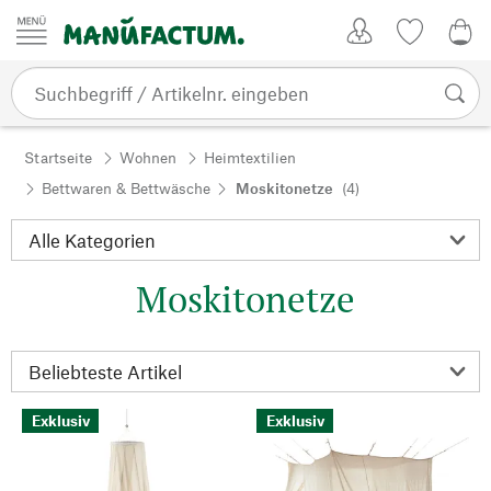
Zum Inhalt springen
Kundenkonto
Merkliste
0,0
Startseite
Wohnen
Heimtextilien
Bettwaren & Bettwäsche
Moskitonetze
(4)
Moskitonetze
Exklusiv
Exklusiv