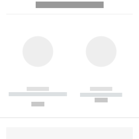
---------- --------------
------------
------------
----------- ----------- --------
----------- -----------
---
--,-- €
--,-- €