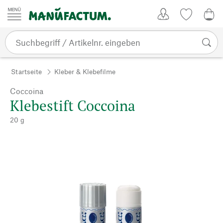
Zum Inhalt springen
Kundenkonto
Merkliste
0,0
Startseite
Kleber & Klebefilme
Coccoina
Klebestift Coccoina
20 g