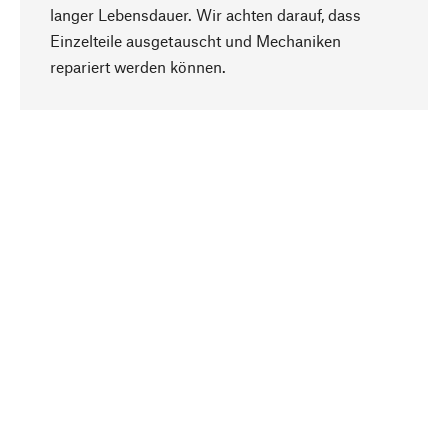
langer Lebensdauer. Wir achten darauf, dass
Einzelteile ausgetauscht und Mechaniken
Nach oben
repariert werden können.
Bewusst
Nachhaltigkeit steht im Fokus unserer
Produktauswahl. Wir setzen auf natürliche
Inhaltsstoffe und Materialien, die gepflegt werden
können, sowie auf eine ressourcenschonende
und sozialverträgliche Produktion.
Ausgewählt