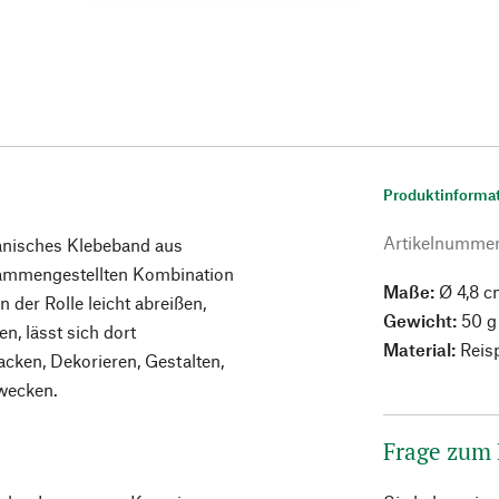
Produktinforma
Artikelnumme
nisches Klebeband aus
sammengestellten Kombination
Maße:
Ø 4,8 c
 der Rolle leicht abreißen,
Gewicht:
50 g
n, lässt sich dort
Material:
Reisp
cken, Dekorieren, Gestalten,
Zwecken.
Frage zum