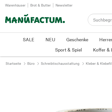
Zum Inhalt springen
Warenhäuser
Brot & Butter
Newsletter
SALE
NEU
Geschenke
Herre
Sport & Spiel
Koffer &
Startseite
Büro
Schreibtischausstattung
Kleber & Klebefi