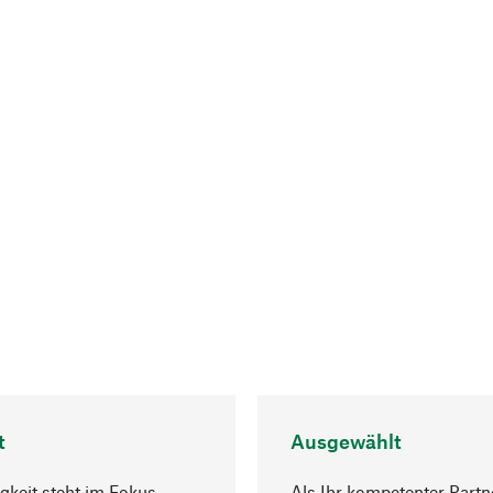
t
Ausgewählt
gkeit steht im Fokus
Als Ihr kompetenter Partn