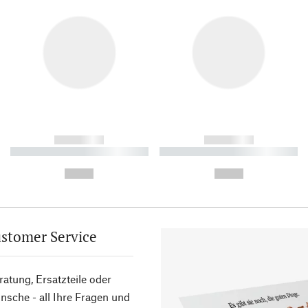
------------
------------
----------- ----------- ----------
----------- ----------- ----------
-
-
--,-- €
--,-- €
stomer Service
atung, Ersatzteile oder
sche - all Ihre Fragen und