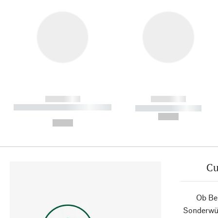
------------
------------
----------- ----------- ----------
----------- -----------
-
--,-- €
--,-- €
Cu
Ob Ber
Sonderwün