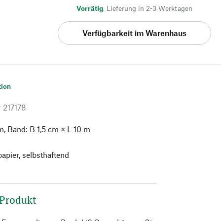
Vorrätig
,
Lieferung in 2-3 Werktagen
Verfügbarkeit im Warenhaus
tion
r
217178
m, Band: B 1,5 cm × L 10 m
apier, selbsthaftend
 Produkt