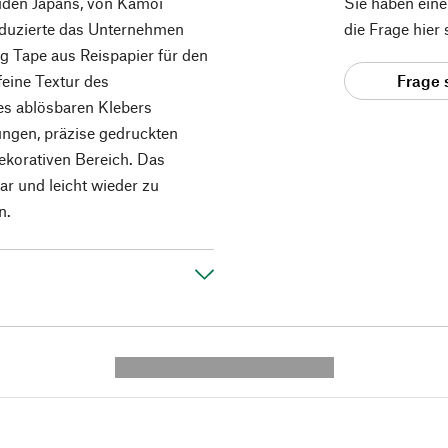
den Japans, von Kamoi
Sie haben ein
oduzierte das Unternehmen
die Frage hier
g Tape aus Reispapier für den
eine Textur des
Frage 
des ablösbaren Klebers
ungen, präzise gedruckten
ekorativen Bereich. Das
ar und leicht wieder zu
n.
---------- --------------