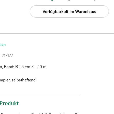
Verfügbarkeit im Warenhaus
tion
r
217177
m, Band: B 1,5 cm × L 10 m
papier, selbsthaftend
 Produkt