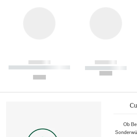
------------
------------
----------- ----------- ----------
----------- -----------
-
--,-- €
--,-- €
Cu
Ob Ber
Sonderwün