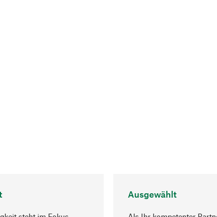
t
Ausgewählt
gkeit steht im Fokus
Als Ihr kompetenter Partn