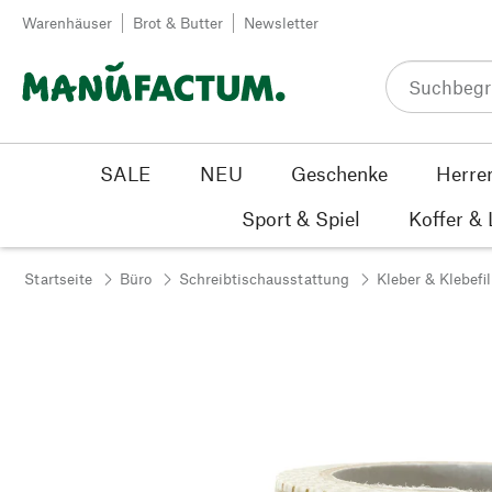
Zum Inhalt springen
Warenhäuser
Brot & Butter
Newsletter
SALE
NEU
Geschenke
Herre
Sport & Spiel
Koffer &
Startseite
Büro
Schreibtischausstattung
Kleber & Klebefi