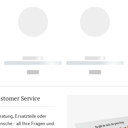
------------
------------
----------- ----------- ----------
----------- ----------- ----------
-
-
--,-- €
--,-- €
stomer Service
atung, Ersatzteile oder
sche - all Ihre Fragen und