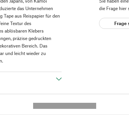
den Japans, von Kamoi
Sie haben ein
oduzierte das Unternehmen
die Frage hier
g Tape aus Reispapier für den
eine Textur des
Frage 
des ablösbaren Klebers
ungen, präzise gedruckten
ekorativen Bereich. Das
ar und leicht wieder zu
n.
---------- --------------