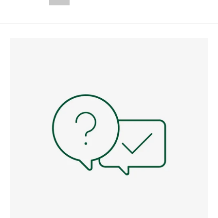
--,-- €