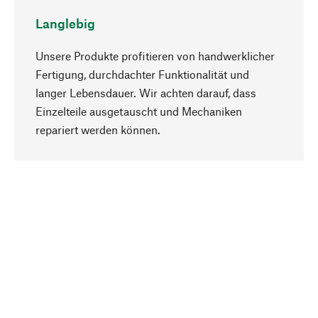
Langlebig
Unsere Produkte profitieren von handwerklicher
Fertigung, durchdachter Funktionalität und
langer Lebensdauer. Wir achten darauf, dass
Einzelteile ausgetauscht und Mechaniken
Nach oben
repariert werden können.
Bewusst
Nachhaltigkeit steht im Fokus unserer
Produktauswahl. Wir setzen auf natürliche
Inhaltsstoffe und Materialien, die gepflegt werden
können, sowie auf eine ressourcenschonende
und sozialverträgliche Produktion.