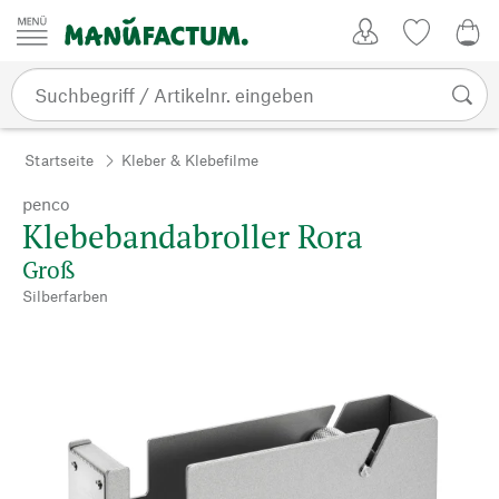
Zum Inhalt springen
Kundenkonto
Merkliste
0,0
Startseite
Kleber & Klebefilme
penco
Klebebandabroller Rora
Groß
Silberfarben