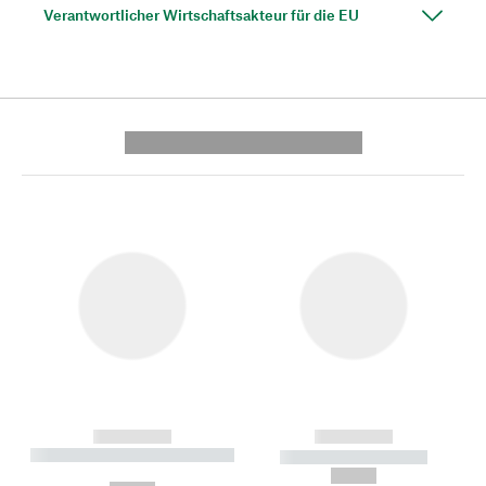
Verantwortlicher Wirtschaftsakteur für die EU
---------- --------------
------------
------------
----------- ----------- --------
----------- -----------
---
--,-- €