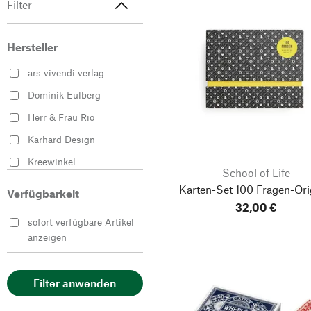
Filter
Hersteller
ars vivendi verlag
Dominik Eulberg
Herr & Frau Rio
Karhard Design
Kreewinkel
School of Life
Marcel Michel
Karten-Set 100 Fragen-Ori
Verfügbarkeit
Piatnik Deutschland
32,00 €
sofort verfügbare Artikel
Quelle ＆ Meyer Verlag
anzeigen
School of Life
Filter anwenden