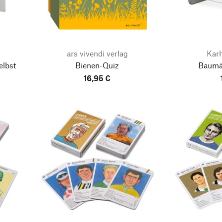
ars vivendi verlag
Kar
elbst
Bienen-Quiz
Baumä
16,95 €