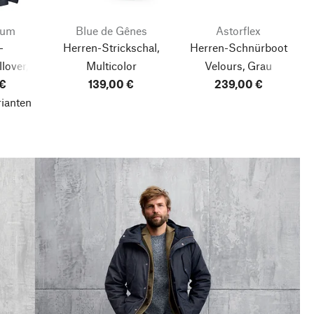
tum
Blue de Gênes
Astorflex
-
Herren-Strickschal,
Herren-Schnürboot
lover,
Multicolor
Velours, Grau
lau
 €
139,00 €
239,00 €
rianten