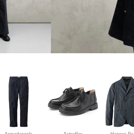
Armedangels
Astorflex
Hannes Ro