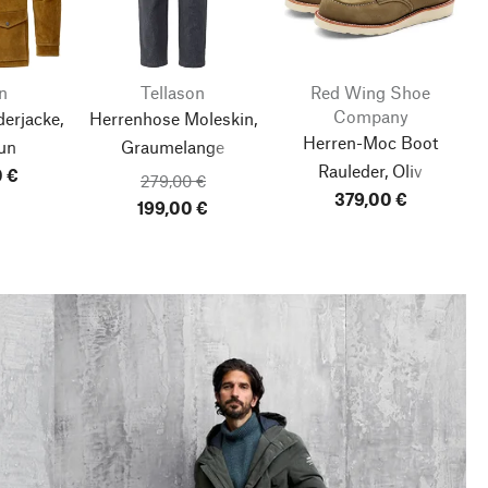
n
Tellason
Red Wing Shoe
Company
erjacke,
Herrenhose Moleskin,
Herren-Moc Boot
un
Graumelange
Rauleder, Oliv
0 €
279,00 €
379,00 €
199,00 €