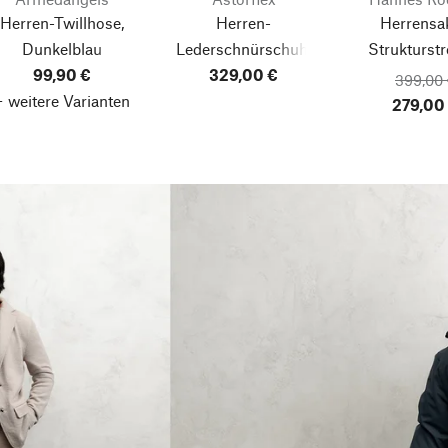
Herren-Twillhose,
Herren-
Herrensa
Dunkelblau
Lederschnürschuh,
Strukturstr
99,90 €
329,00 €
Schwarz
Anthraz
399,00 
+ weitere Varianten
279,00