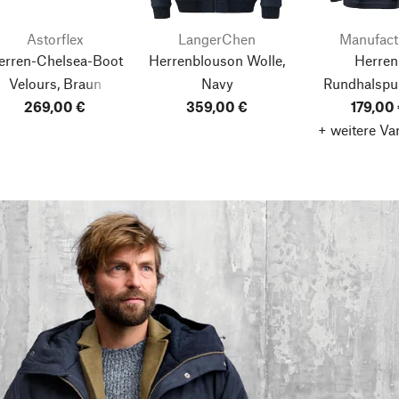
Astorflex
LangerChen
Manufac
erren-Chelsea-Boot
Herrenblouson Wolle,
Herren
Velours, Braun
Navy
Rundhalspul
269,00 €
359,00 €
Dunkelb
179,00
+ weitere Va