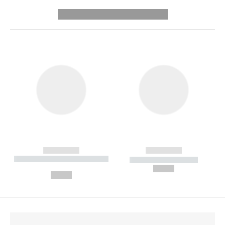
---------- --------------
------------
------------
----------- ----------- --------
----------- -----------
---
--,-- €
--,-- €