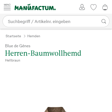
Zum Inhalt springen
Kundenkonto
Merkliste
0,0
Startseite
Hemden
Blue de Gênes
Herren-Baumwollhemd
Hellbraun