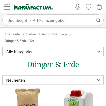
Zum Inhalt springen
Kundenkonto
Merkliste
0,0
Startseite
Garten
Anzucht & Pflege
Dünger & Erde
(12)
Dünger & Erde