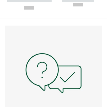
----------- -----------
---
--,-- €
--,-- €