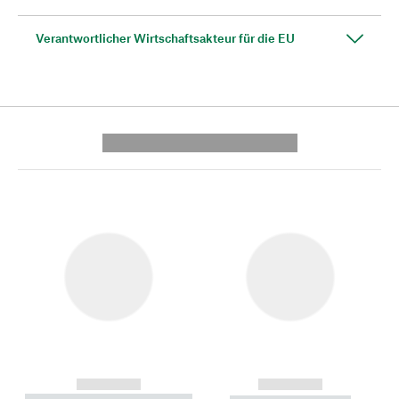
Verantwortlicher Wirtschaftsakteur für die EU
---------- --------------
------------
------------
----------- ----------- --------