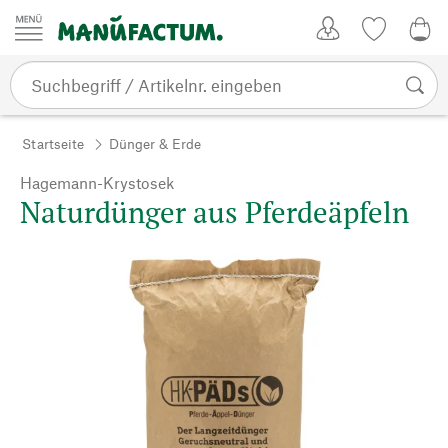
Zum Inhalt springen
Kundenkonto
Merkliste
0,0
Startseite
Dünger & Erde
Hagemann-Krystosek
Naturdünger aus Pferdeäpfeln