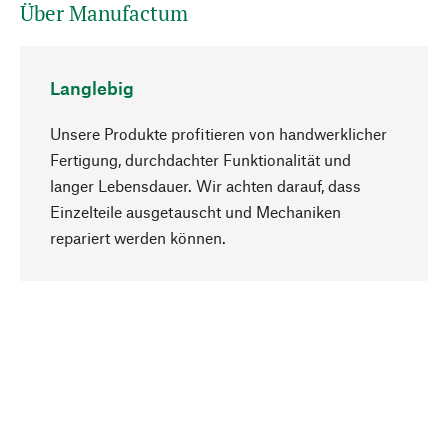
Über Manufactum
Langlebig
Unsere Produkte profitieren von handwerklicher
Fertigung, durchdachter Funktionalität und
langer Lebensdauer. Wir achten darauf, dass
Einzelteile ausgetauscht und Mechaniken
Nach oben
repariert werden können.
Bewusst
Nachhaltigkeit steht im Fokus unserer
Produktauswahl. Wir setzen auf natürliche
Inhaltsstoffe und Materialien, die gepflegt werden