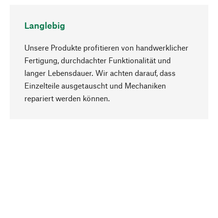
Langlebig
Unsere Produkte profitieren von handwerklicher
Fertigung, durchdachter Funktionalität und
langer Lebensdauer. Wir achten darauf, dass
Einzelteile ausgetauscht und Mechaniken
Nach oben
repariert werden können.
Bewusst
Nachhaltigkeit steht im Fokus unserer
Produktauswahl. Wir setzen auf natürliche
Inhaltsstoffe und Materialien, die gepflegt werden
können, sowie auf eine ressourcenschonende