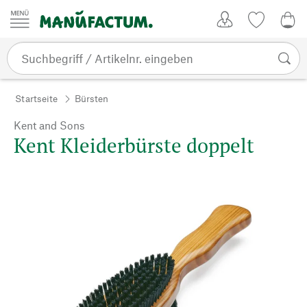
Zum Inhalt springen
Kundenkonto
Merkliste
0,0
Startseite
Bürsten
Kent and Sons
Kent Kleiderbürste doppelt