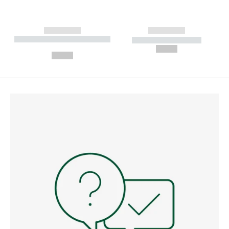
------------
------------
----------- ----------- --------
----------- -----------
---
--,-- €
--,-- €