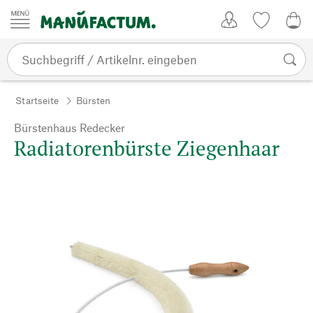
Zum Inhalt springen
Kundenkonto
Merkliste
0,0
Startseite
Bürsten
Bürstenhaus Redecker
Radiatorenbürste Ziegenhaar