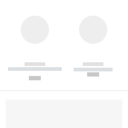
------------
------------
----------- ----------- --------
----------- -----------
---
--,-- €
--,-- €