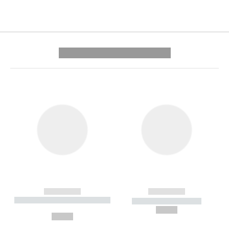
---------- --------------
------------
------------
----------- ----------- --------
----------- -----------
---
--,-- €
--,-- €