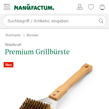
Zum Inhalt springen
Kundenkonto
Merkliste
0,0
Startseite
Bürsten
Waldkraft
Premium Grillbürste
Neu