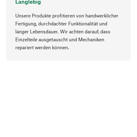
Langlebig
Unsere Produkte profitieren von handwerklicher
Fertigung, durchdachter Funktionalität und
langer Lebensdauer. Wir achten darauf, dass
Einzelteile ausgetauscht und Mechaniken
Nach oben
repariert werden können.
Bewusst
Nachhaltigkeit steht im Fokus unserer
Produktauswahl. Wir setzen auf natürliche
Inhaltsstoffe und Materialien, die gepflegt werden
können, sowie auf eine ressourcenschonende
und sozialverträgliche Produktion.