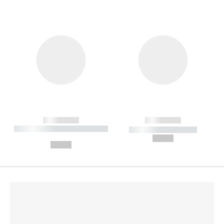
------------
------------
----------- ----------- --------
----------- -----------
---
--,-- €
--,-- €