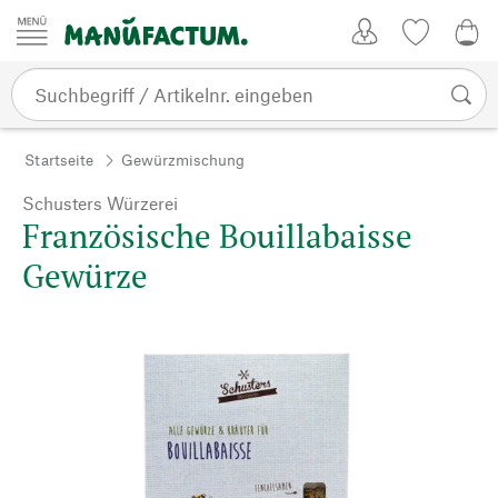
Zum Inhalt springen
Kundenkonto
Merkliste
0,0
Startseite
Gewürzmischung
Schusters Würzerei
Französische Bouillabaisse
Gewürze