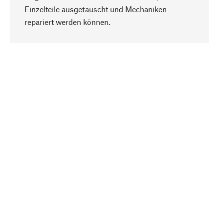
Einzelteile ausgetauscht und Mechaniken
Nach oben
repariert werden können.
Bewusst
Nachhaltigkeit steht im Fokus unserer
Produktauswahl. Wir setzen auf natürliche
Inhaltsstoffe und Materialien, die gepflegt werden
können, sowie auf eine ressourcenschonende
und sozialverträgliche Produktion.
Ausgewählt