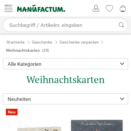
Zum Inhalt springen
Kundenkonto
Merkliste
0,0
Startseite
Geschenke
Geschenke verpacken
Weihnachtskarten
(28)
Weihnachtskarten
Neu