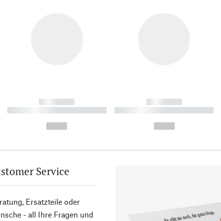
------------
------------
----------- ----------- ----------
----------- ----------- ----------
-
-
--,-- €
--,-- €
stomer Service
atung, Ersatzteile oder
sche - all Ihre Fragen und