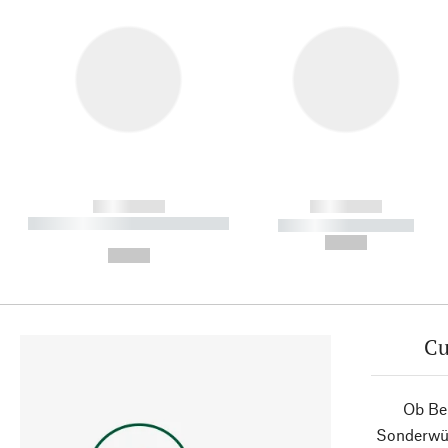
------------
------------
----------- ----------- ----------
----------- -----------
-
--,-- €
--,-- €
Cu
Ob Ber
Sonderwün