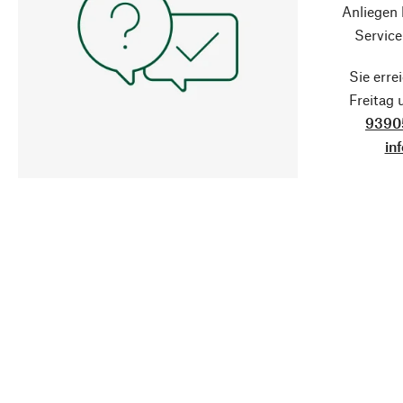
Anliegen
Service
Sie erre
Freitag
9390
in