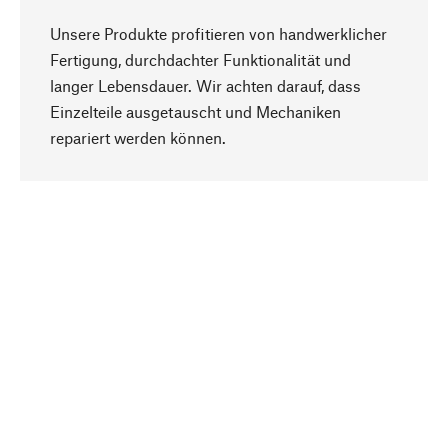
Unsere Produkte profitieren von handwerklicher
Fertigung, durchdachter Funktionalität und
langer Lebensdauer. Wir achten darauf, dass
Einzelteile ausgetauscht und Mechaniken
Nach oben
repariert werden können.
Bewusst
Nachhaltigkeit steht im Fokus unserer
Produktauswahl. Wir setzen auf natürliche
Inhaltsstoffe und Materialien, die gepflegt werden
können, sowie auf eine ressourcenschonende
und sozialverträgliche Produktion.