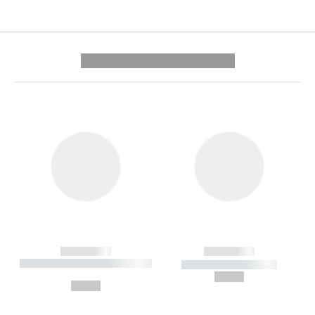
---------- --------------
------------
------------
----------- ----------- --------
----------- -----------
---
--,-- €
--,-- €