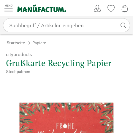
Zum Inhalt springen
Kundenkonto
Merkliste
0,0
Startseite
Papiere
cityproducts
Grußkarte Recycling Papier
Stechpalmen