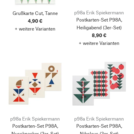
p98a Erik Spiekermann
Grußkarte Cut, Tanne
Postkarten-Set P98A,
4,90 €
Heiligabend
(3er-Set)
+ weitere Varianten
8,90 €
+ weitere Varianten
p98a Erik Spiekermann
p98a Erik Spiekermann
Postkarten-Set P98A,
Postkarten-Set P98A,
Nussknacker
(3er-Set)
Nikolaus
(3er-Set)