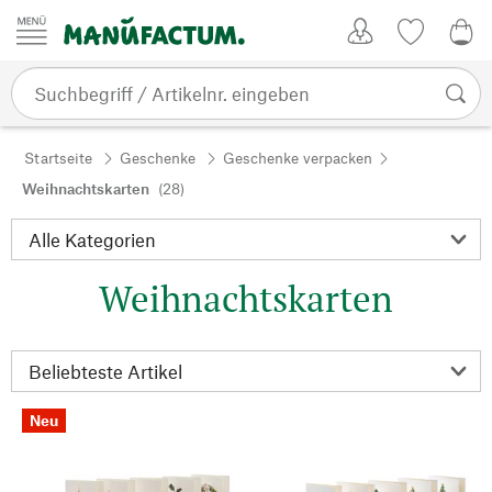
Zum Inhalt springen
Kundenkonto
Merkliste
0,0
Startseite
Geschenke
Geschenke verpacken
Weihnachtskarten
(28)
Weihnachtskarten
Neu