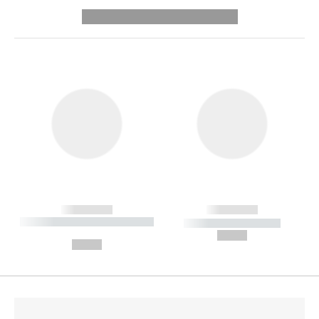
---------- --------------
------------
------------
----------- ----------- --------
----------- -----------
---
--,-- €
--,-- €