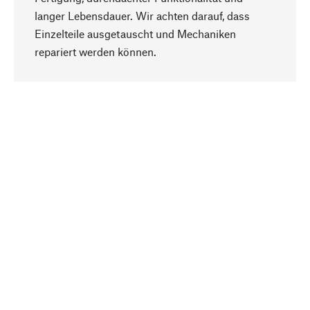
langer Lebensdauer. Wir achten darauf, dass
Einzelteile ausgetauscht und Mechaniken
Nach oben
repariert werden können.
Bewusst
Nachhaltigkeit steht im Fokus unserer
Produktauswahl. Wir setzen auf natürliche
Inhaltsstoffe und Materialien, die gepflegt werden
können, sowie auf eine ressourcenschonende
und sozialverträgliche Produktion.
Ausgewählt