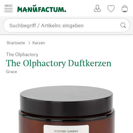
Zum Inhalt springen
Kundenkonto
Merkliste
0,0
Startseite
Kerzen
The Olphactory
The Olphactory Duftkerzen
Grace